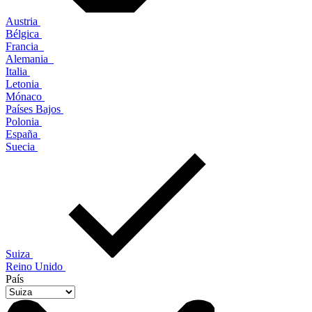
Austria
Bélgica
Francia
Alemania
Italia
Letonia
Mónaco
Países Bajos
Polonia
España
Suecia
Suiza
Reino Unido
País