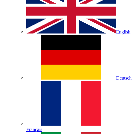
English
Deutsch
Français