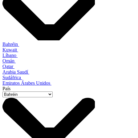
Bahréin
Kuwait
Líbano
Omán
Qatar
Arabia Saudí
Sudáfrica
Emiratos Árabes Unidos
País