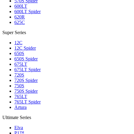
570S Spider
600LT
600LT Spider
620R
625C
Super Series
12C
12C Spider
650S
650S Spider
675LT
675LT Spider
720S
720S Spider
750S
750S Spider
765LT
765LT Spider
Artura
Ultimate Series
Elva
P1™