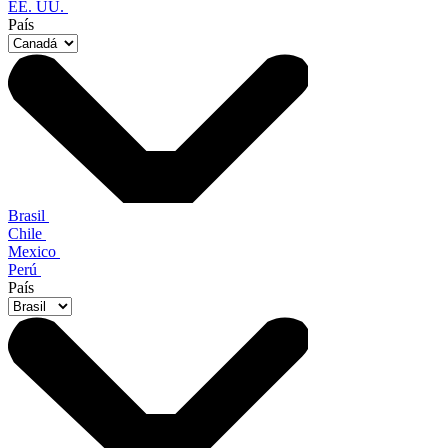
EE. UU.
País
Brasil
Chile
Mexico
Perú
País