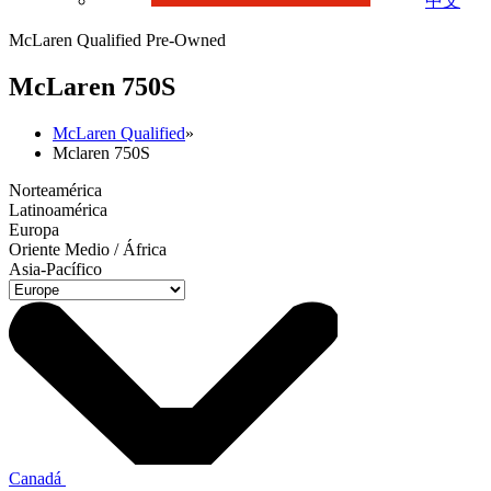
中文
McLaren Qualified Pre-Owned
M
c
Laren 750S
McLaren Qualified
»
Mclaren 750S
Norteamérica
Latinoamérica
Europa
Oriente Medio / África
Asia-Pacífico
Canadá