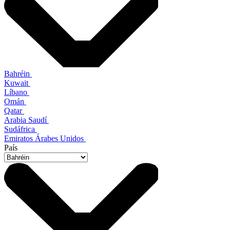
Bahréin
Kuwait
Líbano
Omán
Qatar
Arabia Saudí
Sudáfrica
Emiratos Árabes Unidos
País