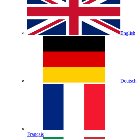
English
Deutsch
Français