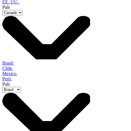
EE. UU.
País
Brasil
Chile
Mexico
Perú
País