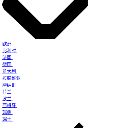
欧洲
比利时
法国
德国
意大利
拉脱维亚
摩纳哥
荷兰
波兰
西班牙
瑞典
瑞士