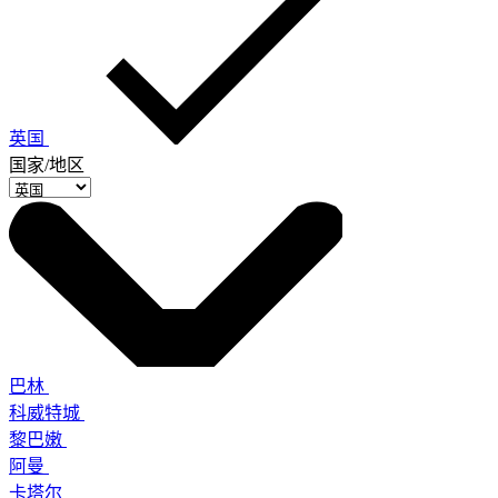
英国
国家/地区
巴林
科威特城
黎巴嫩
阿曼
卡塔尔