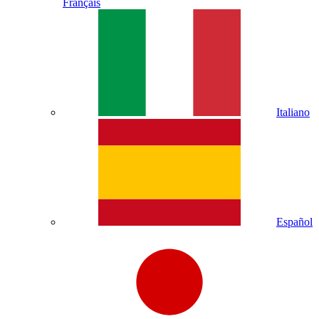
Français
Italiano
Español