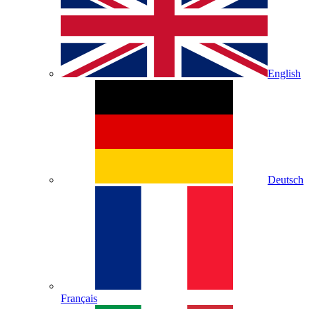
English
Deutsch
Français