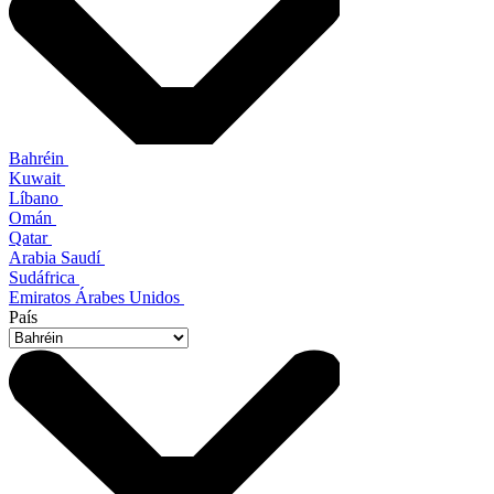
Bahréin
Kuwait
Líbano
Omán
Qatar
Arabia Saudí
Sudáfrica
Emiratos Árabes Unidos
País