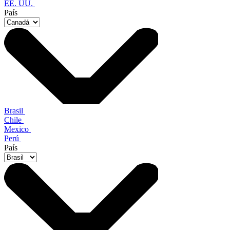
EE. UU.
País
Brasil
Chile
Mexico
Perú
País