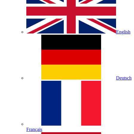
English
Deutsch
Français