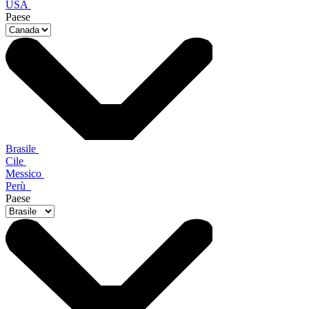
USA
Paese
Brasile
Cile
Messico
Perù
Paese