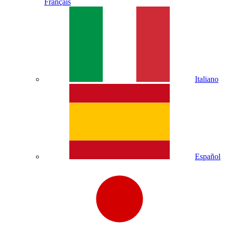
Français
Italiano
Español