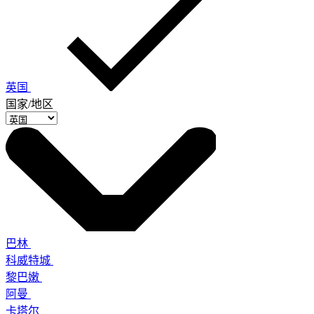
英国
国家/地区
巴林
科威特城
黎巴嫩
阿曼
卡塔尔