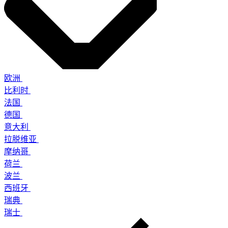
欧洲
比利时
法国
德国
意大利
拉脱维亚
摩纳哥
荷兰
波兰
西班牙
瑞典
瑞士