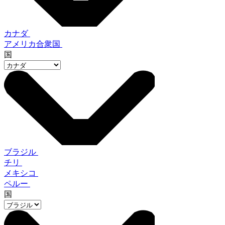
カナダ
アメリカ合衆国
国
ブラジル
チリ
メキシコ
ペルー
国