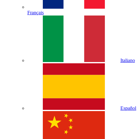
Français
Italiano
Español