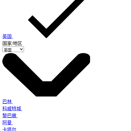
英国
国家/地区
巴林
科威特城
黎巴嫩
阿曼
卡塔尔