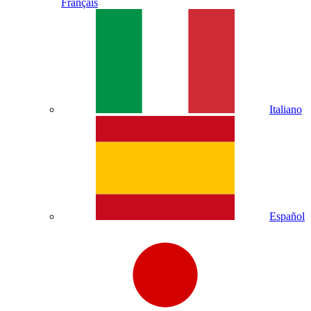
Français
Italiano
Español