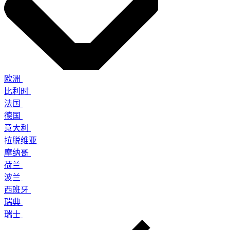
欧洲
比利时
法国
德国
意大利
拉脱维亚
摩纳哥
荷兰
波兰
西班牙
瑞典
瑞士