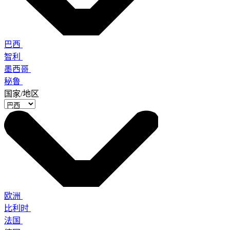
巴西
智利
墨西哥
秘鲁
国家/地区
欧洲
比利时
法国