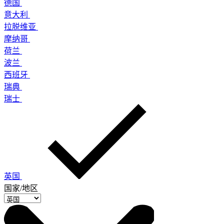
德国
意大利
拉脱维亚
摩纳哥
荷兰
波兰
西班牙
瑞典
瑞士
英国
国家/地区