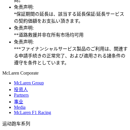
商。
免责声明:
*保証期間の延長は、該当する延長保証/延長サービス
の契約価額をお支払い頂きます。
免责声明:
**道路救援并非在所有市场均可用
免责声明:
***ファイナンシャルサービス製品のご利用は、関連す
る申請手続きの正常完了、および適用される諸条件の
遵守を条件としています。
M
c
Laren Corporate
McLaren Group
投资人
Partners
事业
Media
McLaren F1 Racing
运动跑车系列