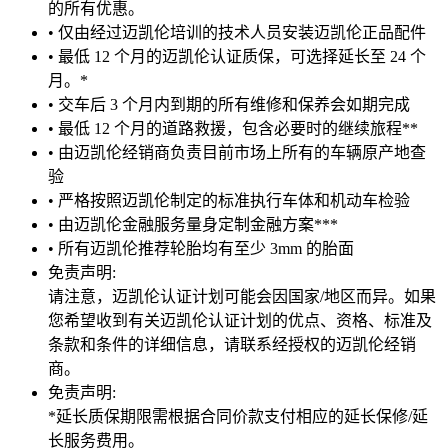
的所有优惠。
• 仅由经过迈凯伦培训的技术人员安装迈凯伦正品配件
• 最低 12 个月的迈凯伦认证质保，可选择延长至 24 个
月。*
• 交车后 3 个月内到期的所有维修和保养会如期完成
• 最低 12 个月的道路救援，包含必要时的继续旅程**
• 由迈凯伦经销商负责目前市场上所有的车辆原产地查
验
• 严格按照迈凯伦制定的标准执行车体和机动车检验
• 由迈凯伦金融服务量身定制金融方案***
• 所有迈凯伦推荐轮胎均有至少 3mm 的胎面
免责声明:
请注意，迈凯伦认证计划可能会因国家/地区而异。如果
您希望收到有关迈凯伦认证计划的优点、资格、标准及
条款和条件的详细信息，请联系经授权的迈凯伦经销
商。
免责声明:
*延长质保期限需根据合同价款支付相应的延长保修/延
长服务费用。