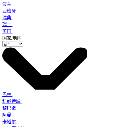
波兰
西班牙
瑞典
瑞士
英国
国家/地区
巴林
科威特城
黎巴嫩
阿曼
卡塔尔