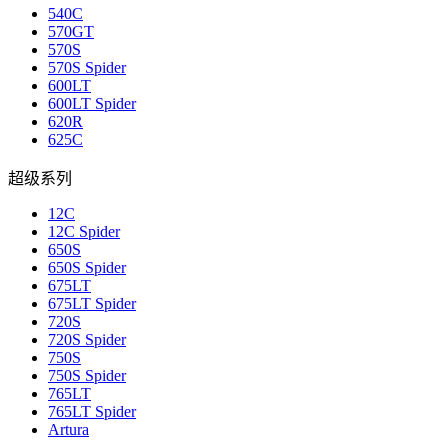
540C
570GT
570S
570S Spider
600LT
600LT Spider
620R
625C
超级系列
12C
12C Spider
650S
650S Spider
675LT
675LT Spider
720S
720S Spider
750S
750S Spider
765LT
765LT Spider
Artura