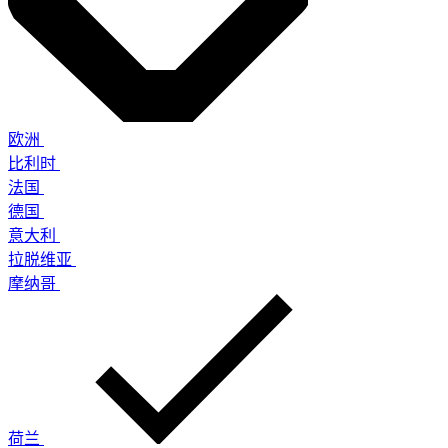
欧洲
比利时
法国
德国
意大利
拉脱维亚
摩纳哥
荷兰