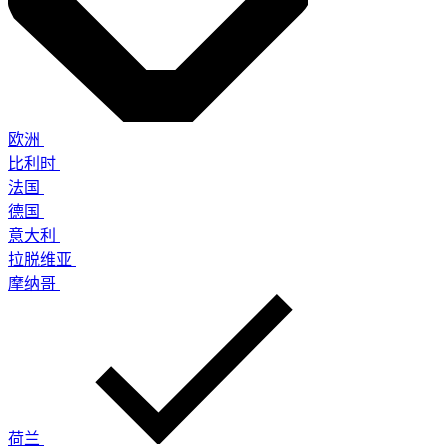
欧洲
比利时
法国
德国
意大利
拉脱维亚
摩纳哥
荷兰