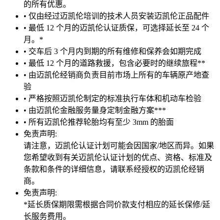
的所有优惠。
• 仅由经过迈凯伦培训的技术人员安装迈凯伦正品配件
• 最低 12 个月的迈凯伦认证质保，可选择延长至 24 个
月。*
• 交车后 3 个月内到期的所有维修和保养会如期完成
• 最低 12 个月的道路救援，包含必要时的继续旅程**
• 由迈凯伦经销商负责目前市场上所有的车辆原产地查
验
• 严格按照迈凯伦制定的标准执行车体和机动车检验
• 由迈凯伦金融服务量身定制金融方案***
• 所有迈凯伦推荐轮胎均有至少 3mm 的胎面
免责声明:
请注意，迈凯伦认证计划可能会因国家/地区而异。如果
您希望收到有关迈凯伦认证计划的优点、资格、标准及
条款和条件的详细信息，请联系经授权的迈凯伦经销
商。
免责声明:
*延长质保期限需根据合同价款支付相应的延长保修/延
长服务费用。