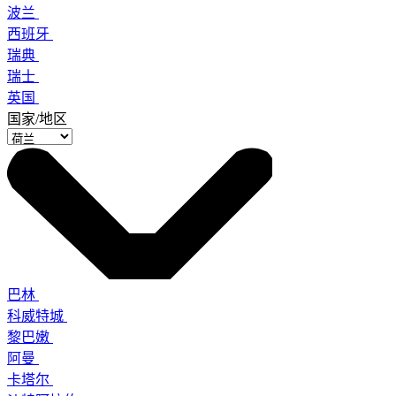
波兰
西班牙
瑞典
瑞士
英国
国家/地区
巴林
科威特城
黎巴嫩
阿曼
卡塔尔