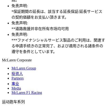
商。
免责声明:
*保証期間の延長は、該当する延長保証/延長サービス
の契約価額をお支払い頂きます。
免责声明:
**道路救援并非在所有市场均可用
免责声明:
***ファイナンシャルサービス製品のご利用は、関連す
る申請手続きの正常完了、および適用される諸条件の
遵守を条件としています。
M
c
Laren Corporate
McLaren Group
投资人
Partners
事业
Media
McLaren F1 Racing
运动跑车系列