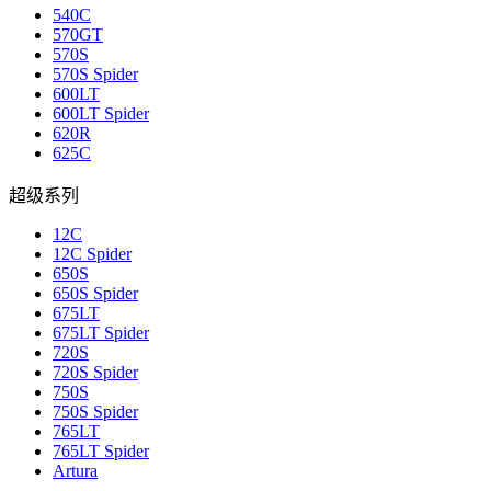
540C
570GT
570S
570S Spider
600LT
600LT Spider
620R
625C
超级系列
12C
12C Spider
650S
650S Spider
675LT
675LT Spider
720S
720S Spider
750S
750S Spider
765LT
765LT Spider
Artura