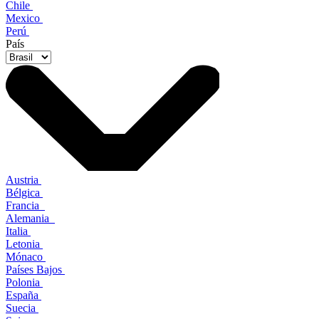
Chile
Mexico
Perú
País
Austria
Bélgica
Francia
Alemania
Italia
Letonia
Mónaco
Países Bajos
Polonia
España
Suecia