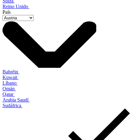
Suiza
Reino Unido
País
Bahréin
Kuwait
Líbano
Omán
Qatar
Arabia Saudí
Sudáfrica