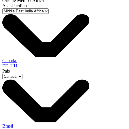
Oriente Medio / África
Asia-Pacífico
Canadá
EE. UU.
País
Brasil