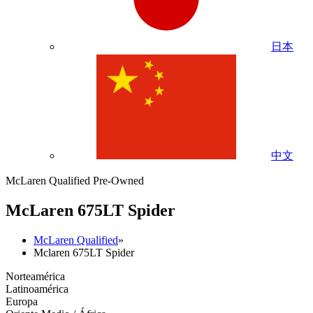
日本
中文
McLaren Qualified Pre-Owned
M
c
Laren 675LT Spider
McLaren Qualified
»
Mclaren 675LT Spider
Norteamérica
Latinoamérica
Europa