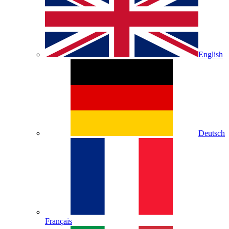
English
Deutsch
Français