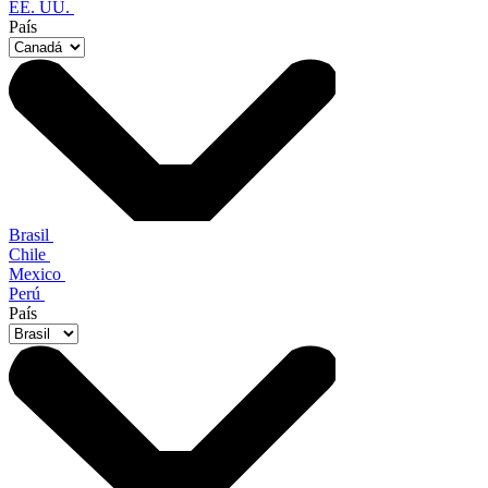
EE. UU.
País
Brasil
Chile
Mexico
Perú
País