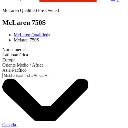
中文
McLaren Qualified Pre-Owned
M
c
Laren 750S
McLaren Qualified
»
Mclaren 750S
Norteamérica
Latinoamérica
Europa
Oriente Medio / África
Asia-Pacífico
Canadá