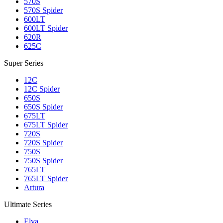
570S
570S Spider
600LT
600LT Spider
620R
625C
Super Series
12C
12C Spider
650S
650S Spider
675LT
675LT Spider
720S
720S Spider
750S
750S Spider
765LT
765LT Spider
Artura
Ultimate Series
Elva