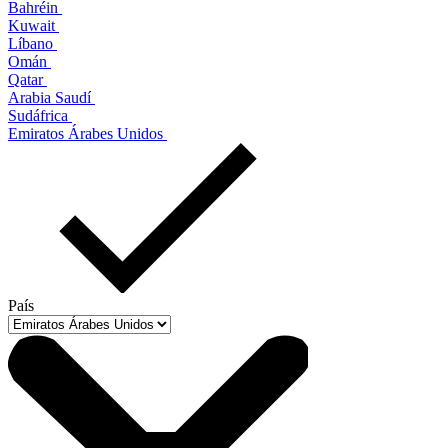
Bahréin
Kuwait
Líbano
Omán
Qatar
Arabia Saudí
Sudáfrica
Emiratos Árabes Unidos
País