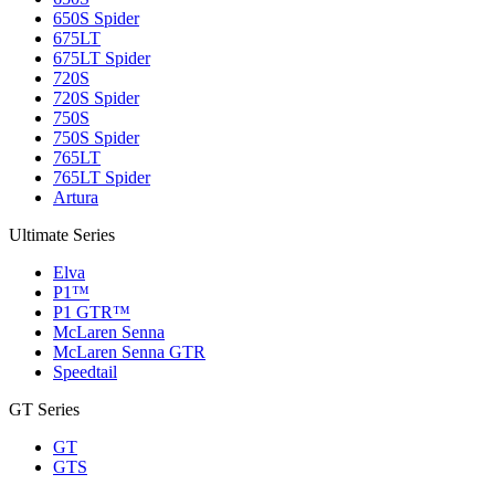
650S Spider
675LT
675LT Spider
720S
720S Spider
750S
750S Spider
765LT
765LT Spider
Artura
Ultimate Series
Elva
P1™
P1 GTR™
McLaren Senna
McLaren Senna GTR
Speedtail
GT Series
GT
GTS