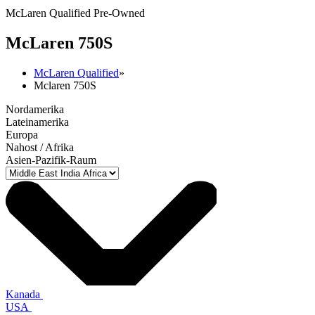
McLaren Qualified Pre-Owned
M
c
Laren 750S
McLaren Qualified
»
Mclaren 750S
Nordamerika
Lateinamerika
Europa
Nahost / Afrika
Asien-Pazifik-Raum
Kanada
USA