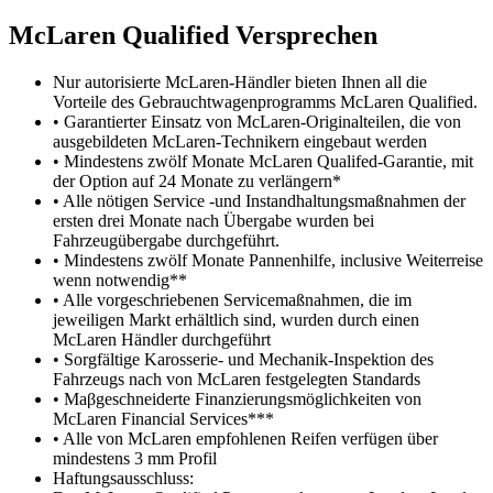
M
c
Laren Qualified Versprechen
Nur autorisierte McLaren-Händler bieten Ihnen all die
Vorteile des Gebrauchtwagenprogramms McLaren Qualified.
• Garantierter Einsatz von McLaren-Originalteilen, die von
ausgebildeten McLaren-Technikern eingebaut werden
• Mindestens zwölf Monate McLaren Qualifed-Garantie, mit
der Option auf 24 Monate zu verlängern*
• Alle nötigen Service -und Instandhaltungsmaßnahmen der
ersten drei Monate nach Übergabe wurden bei
Fahrzeugübergabe durchgeführt.
• Mindestens zwölf Monate Pannenhilfe, inclusive Weiterreise
wenn notwendig**
• Alle vorgeschriebenen Servicemaßnahmen, die im
jeweiligen Markt erhältlich sind, wurden durch einen
McLaren Händler durchgeführt
• Sorgfältige Karosserie- und Mechanik-Inspektion des
Fahrzeugs nach von McLaren festgelegten Standards
• Maβgeschneiderte Finanzierungsmöglichkeiten von
McLaren Financial Services***
• Alle von McLaren empfohlenen Reifen verfügen über
mindestens 3 mm Profil
Haftungsausschluss: