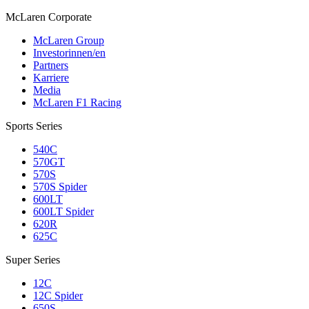
M
c
Laren Corporate
McLaren Group
Investorinnen/en
Partners
Karriere
Media
McLaren F1 Racing
Sports Series
540C
570GT
570S
570S Spider
600LT
600LT Spider
620R
625C
Super Series
12C
12C Spider
650S