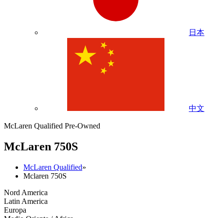
日本
中文
McLaren Qualified Pre-Owned
M
c
Laren 750S
McLaren Qualified
»
Mclaren 750S
Nord America
Latin America
Europa