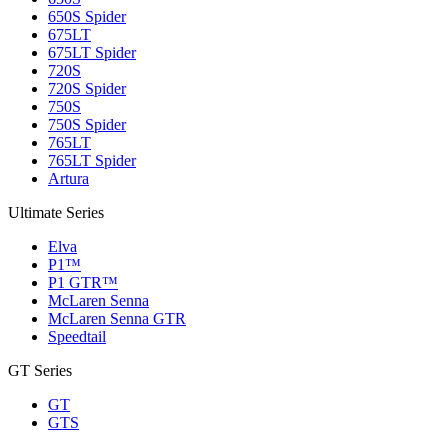
650S Spider
675LT
675LT Spider
720S
720S Spider
750S
750S Spider
765LT
765LT Spider
Artura
Ultimate Series
Elva
P1™
P1 GTR™
McLaren Senna
McLaren Senna GTR
Speedtail
GT Series
GT
GTS