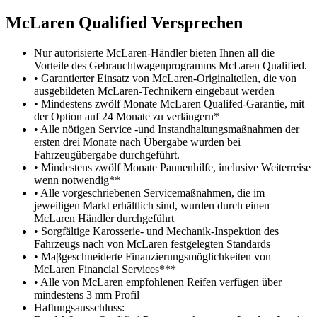
M
c
Laren Qualified Versprechen
Nur autorisierte McLaren-Händler bieten Ihnen all die
Vorteile des Gebrauchtwagenprogramms McLaren Qualified.
• Garantierter Einsatz von McLaren-Originalteilen, die von
ausgebildeten McLaren-Technikern eingebaut werden
• Mindestens zwölf Monate McLaren Qualifed-Garantie, mit
der Option auf 24 Monate zu verlängern*
• Alle nötigen Service -und Instandhaltungsmaßnahmen der
ersten drei Monate nach Übergabe wurden bei
Fahrzeugübergabe durchgeführt.
• Mindestens zwölf Monate Pannenhilfe, inclusive Weiterreise
wenn notwendig**
• Alle vorgeschriebenen Servicemaßnahmen, die im
jeweiligen Markt erhältlich sind, wurden durch einen
McLaren Händler durchgeführt
• Sorgfältige Karosserie- und Mechanik-Inspektion des
Fahrzeugs nach von McLaren festgelegten Standards
• Maβgeschneiderte Finanzierungsmöglichkeiten von
McLaren Financial Services***
• Alle von McLaren empfohlenen Reifen verfügen über
mindestens 3 mm Profil
Haftungsausschluss: