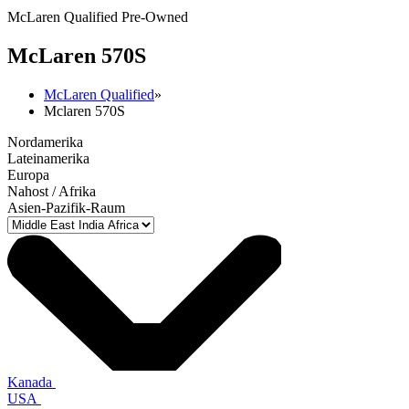
McLaren Qualified Pre-Owned
M
c
Laren 570S
McLaren Qualified
»
Mclaren 570S
Nordamerika
Lateinamerika
Europa
Nahost / Afrika
Asien-Pazifik-Raum
Kanada
USA