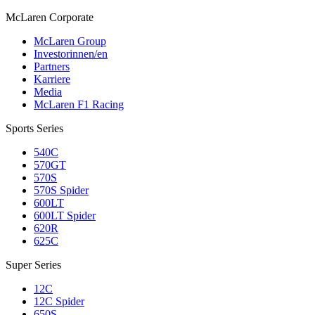
M
c
Laren Corporate
McLaren Group
Investorinnen/en
Partners
Karriere
Media
McLaren F1 Racing
Sports Series
540C
570GT
570S
570S Spider
600LT
600LT Spider
620R
625C
Super Series
12C
12C Spider
650S