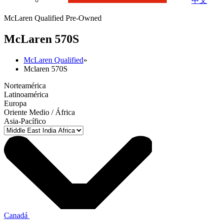
中文
McLaren Qualified Pre-Owned
M
c
Laren 570S
McLaren Qualified
»
Mclaren 570S
Norteamérica
Latinoamérica
Europa
Oriente Medio / África
Asia-Pacífico
Canadá