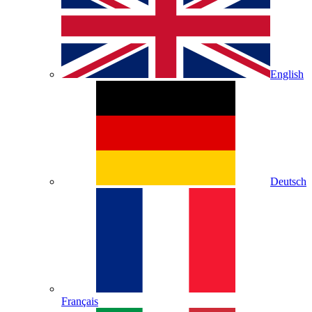
English
Deutsch
Français