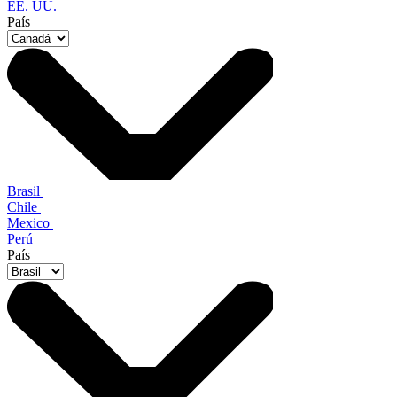
EE. UU.
País
Brasil
Chile
Mexico
Perú
País