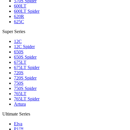
570S Spider
600LT
600LT Spider
620R
625C
Super Series
12C
12C Spider
650S
650S Spider
675LT
675LT Spider
720S
720S Spider
750S
750S Spider
765LT
765LT Spider
Artura
Ultimate Series
Elva
P1™