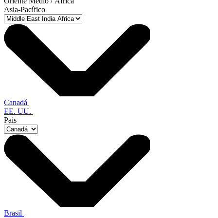
Oriente Medio / África
Asia-Pacífico
Canadá
EE. UU.
País
Brasil