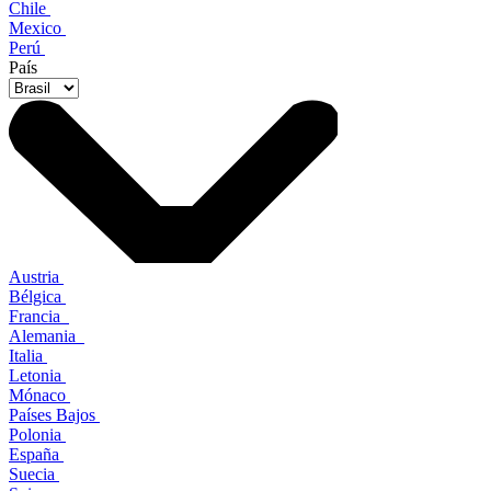
Chile
Mexico
Perú
País
Austria
Bélgica
Francia
Alemania
Italia
Letonia
Mónaco
Países Bajos
Polonia
España
Suecia