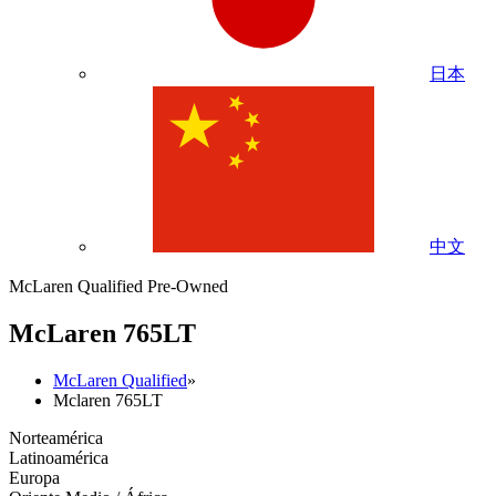
日本
中文
McLaren Qualified Pre-Owned
M
c
Laren 765LT
McLaren Qualified
»
Mclaren 765LT
Norteamérica
Latinoamérica
Europa