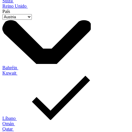
Suiza
Reino Unido
País
Bahréin
Kuwait
Líbano
Omán
Qatar