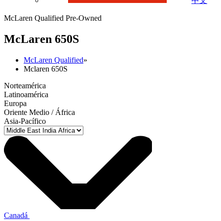
中文
McLaren Qualified Pre-Owned
M
c
Laren 650S
McLaren Qualified
»
Mclaren 650S
Norteamérica
Latinoamérica
Europa
Oriente Medio / África
Asia-Pacífico
Canadá