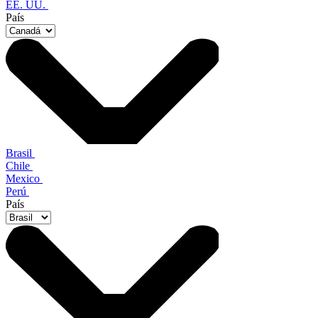
EE. UU.
País
Brasil
Chile
Mexico
Perú
País