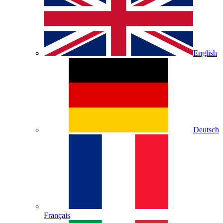
English
Deutsch
Français