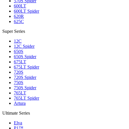
570S Spider
600LT
600LT Spider
620R
625C
Super Series
12C
12C Spider
650S
650S Spider
675LT
675LT Spider
720S
720S Spider
750S
750S Spider
765LT
765LT Spider
Artura
Ultimate Series
Elva
P1™