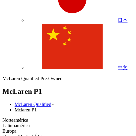
日本
中文
McLaren Qualified Pre-Owned
M
c
Laren P1
McLaren Qualified
»
Mclaren P1
Norteamérica
Latinoamérica
Europa