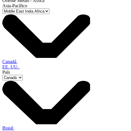
Oriente Medio / África
Asia-Pacífico
Canadá
EE. UU.
País
Brasil