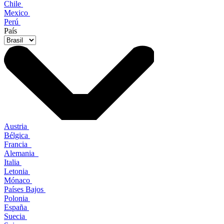
Chile
Mexico
Perú
País
Austria
Bélgica
Francia
Alemania
Italia
Letonia
Mónaco
Países Bajos
Polonia
España
Suecia