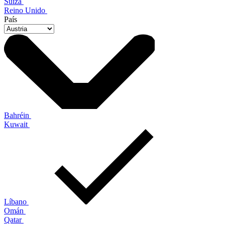
Suiza
Reino Unido
País
Bahréin
Kuwait
Líbano
Omán
Qatar