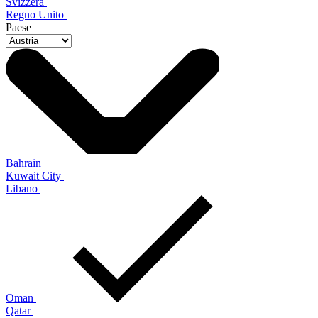
Svizzera
Regno Unito
Paese
Bahrain
Kuwait City
Libano
Oman
Qatar