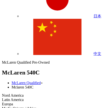
日本
中文
McLaren Qualified Pre-Owned
M
c
Laren 540C
McLaren Qualified
»
Mclaren 540C
Nord America
Latin America
Europa