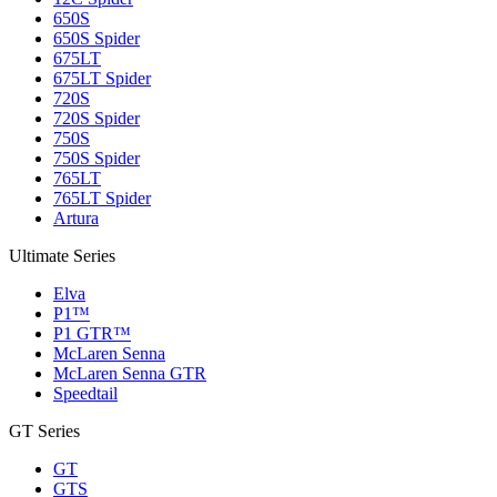
650S
650S Spider
675LT
675LT Spider
720S
720S Spider
750S
750S Spider
765LT
765LT Spider
Artura
Ultimate Series
Elva
P1™
P1 GTR™
McLaren Senna
McLaren Senna GTR
Speedtail
GT Series
GT
GTS