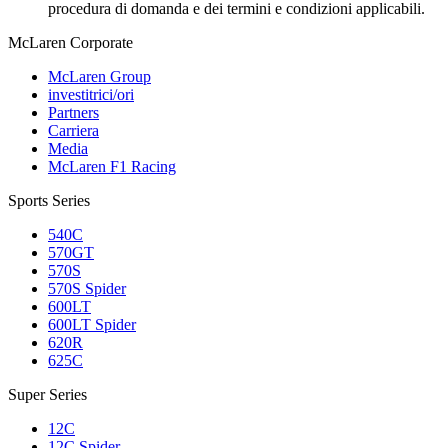
procedura di domanda e dei termini e condizioni applicabili.
M
c
Laren Corporate
McLaren Group
investitrici/ori
Partners
Carriera
Media
McLaren F1 Racing
Sports Series
540C
570GT
570S
570S Spider
600LT
600LT Spider
620R
625C
Super Series
12C
12C Spider