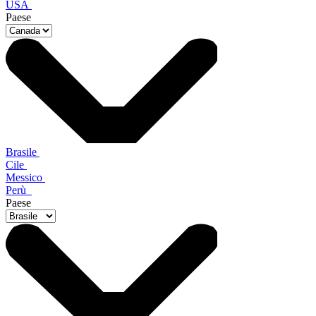
USA
Paese
Brasile
Cile
Messico
Perù
Paese