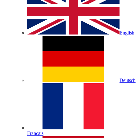
English
Deutsch
Français