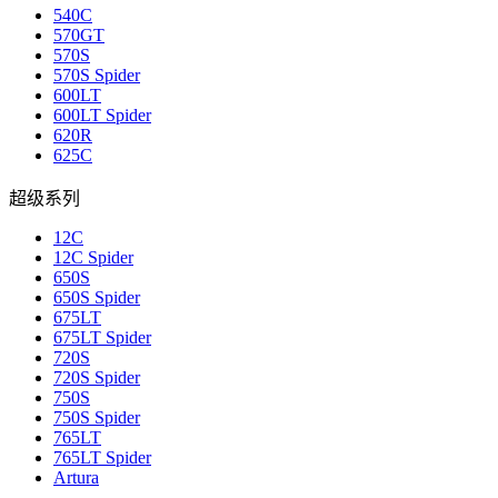
540C
570GT
570S
570S Spider
600LT
600LT Spider
620R
625C
超级系列
12C
12C Spider
650S
650S Spider
675LT
675LT Spider
720S
720S Spider
750S
750S Spider
765LT
765LT Spider
Artura