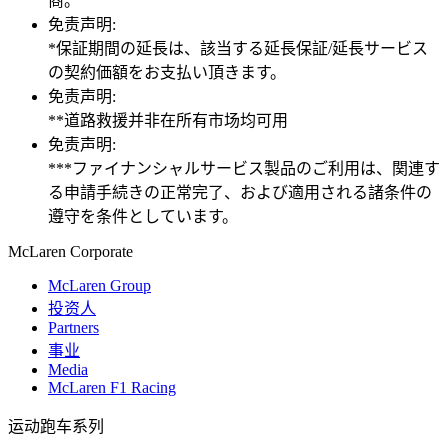
商。
免责声明:
*保証期間の延長は、該当する延長保証/延長サービス
の契約価額をお支払い頂きます。
免责声明:
**道路救援并非在所有市场均可用
免责声明:
***ファイナンシャルサービス製品のご利用は、関連す
る申請手続きの正常完了、および適用される諸条件の
遵守を条件としています。
M
c
Laren Corporate
McLaren Group
投资人
Partners
事业
Media
McLaren F1 Racing
运动跑车系列