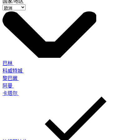
国家/地区
巴林
科威特城
黎巴嫩
阿曼
卡塔尔