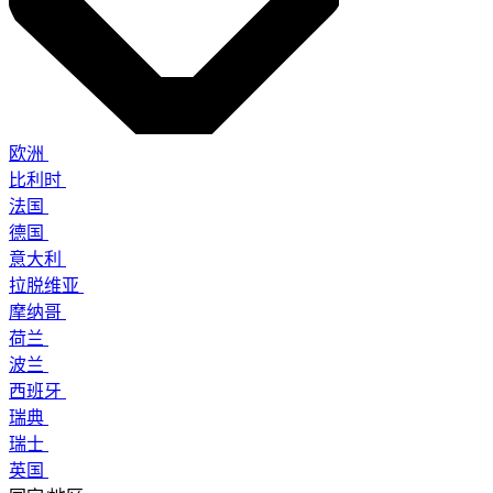
欧洲
比利时
法国
德国
意大利
拉脱维亚
摩纳哥
荷兰
波兰
西班牙
瑞典
瑞士
英国