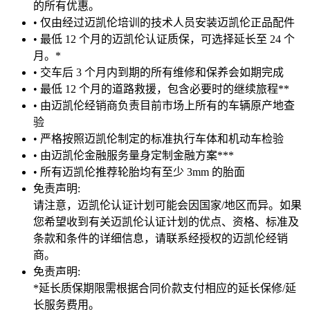
的所有优惠。
• 仅由经过迈凯伦培训的技术人员安装迈凯伦正品配件
• 最低 12 个月的迈凯伦认证质保，可选择延长至 24 个
月。*
• 交车后 3 个月内到期的所有维修和保养会如期完成
• 最低 12 个月的道路救援，包含必要时的继续旅程**
• 由迈凯伦经销商负责目前市场上所有的车辆原产地查
验
• 严格按照迈凯伦制定的标准执行车体和机动车检验
• 由迈凯伦金融服务量身定制金融方案***
• 所有迈凯伦推荐轮胎均有至少 3mm 的胎面
免责声明:
请注意，迈凯伦认证计划可能会因国家/地区而异。如果
您希望收到有关迈凯伦认证计划的优点、资格、标准及
条款和条件的详细信息，请联系经授权的迈凯伦经销
商。
免责声明:
*延长质保期限需根据合同价款支付相应的延长保修/延
长服务费用。