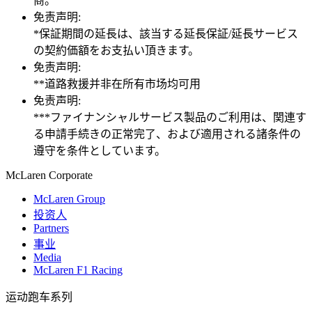
商。
免责声明:
*保証期間の延長は、該当する延長保証/延長サービス
の契約価額をお支払い頂きます。
免责声明:
**道路救援并非在所有市场均可用
免责声明:
***ファイナンシャルサービス製品のご利用は、関連す
る申請手続きの正常完了、および適用される諸条件の
遵守を条件としています。
M
c
Laren Corporate
McLaren Group
投资人
Partners
事业
Media
McLaren F1 Racing
运动跑车系列