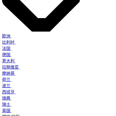
欧洲
比利时
法国
德国
意大利
拉脱维亚
摩纳哥
荷兰
波兰
西班牙
瑞典
瑞士
英国