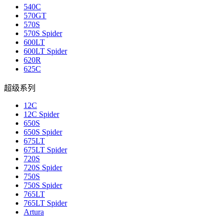
540C
570GT
570S
570S Spider
600LT
600LT Spider
620R
625C
超级系列
12C
12C Spider
650S
650S Spider
675LT
675LT Spider
720S
720S Spider
750S
750S Spider
765LT
765LT Spider
Artura