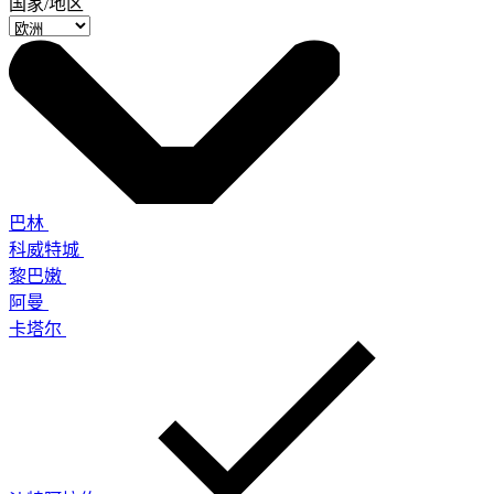
国家/地区
巴林
科威特城
黎巴嫩
阿曼
卡塔尔