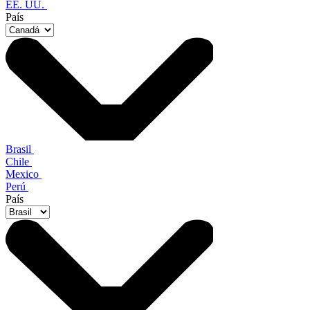
EE. UU.
País
Brasil
Chile
Mexico
Perú
País