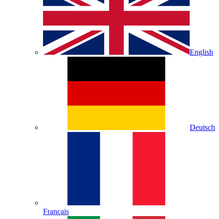
English
Deutsch
Français