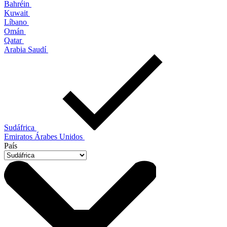
Bahréin
Kuwait
Líbano
Omán
Qatar
Arabia Saudí
Sudáfrica
Emiratos Árabes Unidos
País