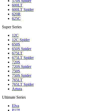
570S Spider
600LT
600LT Spider
620R
625C
Super Series
12C
12C Spider
650S
650S Spider
675LT
675LT Spider
720S
720S Spider
750S
750S Spider
765LT
765LT Spider
Artura
Ultimate Series
Elva
P1™