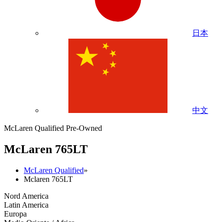
日本
中文
McLaren Qualified Pre-Owned
M
c
Laren 765LT
McLaren Qualified
»
Mclaren 765LT
Nord America
Latin America
Europa