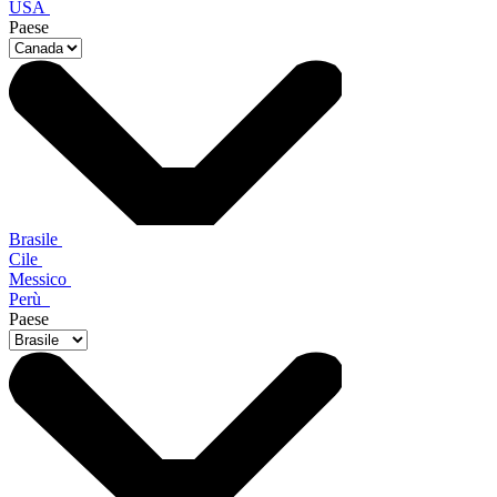
USA
Paese
Brasile
Cile
Messico
Perù
Paese