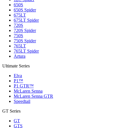
650S
650S Spider
675LT
675LT Spider
720S
720S Spider
750S
750S Spider
765LT
765LT Spider
Artura
Ultimate Series
Elva
P1™
P1 GTR™
McLaren Senna
McLaren Senna GTR
Speedtail
GT Series
GT
GTS