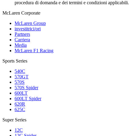
procedura di domanda e dei termini e condizioni applicabili.
M
c
Laren Corporate
McLaren Group
investitrici/ori
Partners
Carriera
Media
McLaren F1 Racing
Sports Series
540C
570GT
570S
570S Spider
600LT
600LT Spider
620R
625C
Super Series
12C
12C Spider