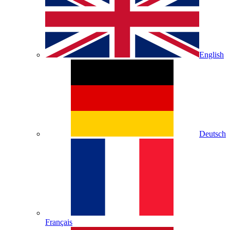
English
Deutsch
Français