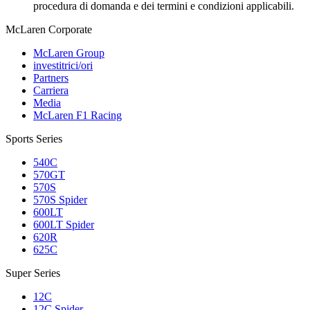
procedura di domanda e dei termini e condizioni applicabili.
M
c
Laren Corporate
McLaren Group
investitrici/ori
Partners
Carriera
Media
McLaren F1 Racing
Sports Series
540C
570GT
570S
570S Spider
600LT
600LT Spider
620R
625C
Super Series
12C
12C Spider