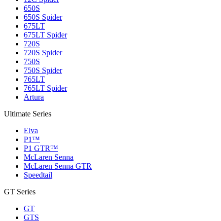
650S
650S Spider
675LT
675LT Spider
720S
720S Spider
750S
750S Spider
765LT
765LT Spider
Artura
Ultimate Series
Elva
P1™
P1 GTR™
McLaren Senna
McLaren Senna GTR
Speedtail
GT Series
GT
GTS