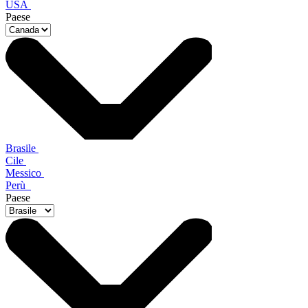
USA
Paese
Brasile
Cile
Messico
Perù
Paese