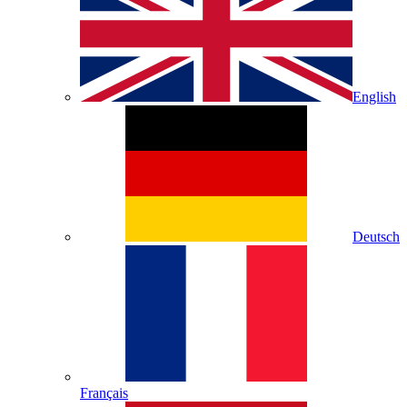
English
Deutsch
Français