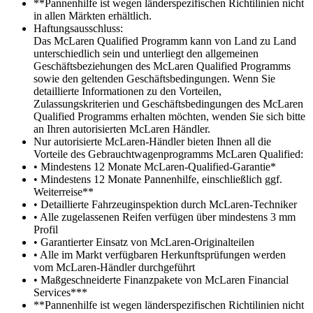
**Pannenhilfe ist wegen länderspezifischen Richtilinien nicht
in allen Märkten erhältlich.
Haftungsausschluss:
Das McLaren Qualified Programm kann von Land zu Land
unterschiedlich sein und unterliegt den allgemeinen
Geschäftsbeziehungen des McLaren Qualified Programms
sowie den geltenden Geschäftsbedingungen. Wenn Sie
detaillierte Informationen zu den Vorteilen,
Zulassungskriterien und Geschäftsbedingungen des McLaren
Qualified Programms erhalten möchten, wenden Sie sich bitte
an Ihren autorisierten McLaren Händler.
Nur autorisierte McLaren-Händler bieten Ihnen all die
Vorteile des Gebrauchtwagenprogramms McLaren Qualified:
• Mindestens 12 Monate McLaren-Qualified-Garantie*
• Mindestens 12 Monate Pannenhilfe, einschließlich ggf.
Weiterreise**
• Detaillierte Fahrzeuginspektion durch McLaren-Techniker
• Alle zugelassenen Reifen verfügen über mindestens 3 mm
Profil
• Garantierter Einsatz von McLaren-Originalteilen
• Alle im Markt verfügbaren Herkunftsprüfungen werden
vom McLaren-Händler durchgeführt
• Maßgeschneiderte Finanzpakete von McLaren Financial
Services***
**Pannenhilfe ist wegen länderspezifischen Richtilinien nicht