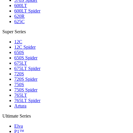
570S Spider
600LT
600LT Spider
620R
625C
Super Series
12C
12C Spider
650S
650S Spider
675LT
675LT Spider
720S
720S Spider
750S
750S Spider
765LT
765LT Spider
Artura
Ultimate Series
Elva
P1™