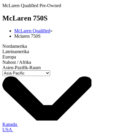
McLaren Qualified Pre-Owned
M
c
Laren 750S
McLaren Qualified
»
Mclaren 750S
Nordamerika
Lateinamerika
Europa
Nahost / Afrika
Asien-Pazifik-Raum
Kanada
USA