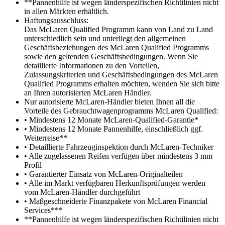
**Pannenhilfe ist wegen länderspezifischen Richtilinien nicht
in allen Märkten erhältlich.
Haftungsausschluss:
Das McLaren Qualified Programm kann von Land zu Land
unterschiedlich sein und unterliegt den allgemeinen
Geschäftsbeziehungen des McLaren Qualified Programms
sowie den geltenden Geschäftsbedingungen. Wenn Sie
detaillierte Informationen zu den Vorteilen,
Zulassungskriterien und Geschäftsbedingungen des McLaren
Qualified Programms erhalten möchten, wenden Sie sich bitte
an Ihren autorisierten McLaren Händler.
Nur autorisierte McLaren-Händler bieten Ihnen all die
Vorteile des Gebrauchtwagenprogramms McLaren Qualified:
• Mindestens 12 Monate McLaren-Qualified-Garantie*
• Mindestens 12 Monate Pannenhilfe, einschließlich ggf.
Weiterreise**
• Detaillierte Fahrzeuginspektion durch McLaren-Techniker
• Alle zugelassenen Reifen verfügen über mindestens 3 mm
Profil
• Garantierter Einsatz von McLaren-Originalteilen
• Alle im Markt verfügbaren Herkunftsprüfungen werden
vom McLaren-Händler durchgeführt
• Maßgeschneiderte Finanzpakete von McLaren Financial
Services***
**Pannenhilfe ist wegen länderspezifischen Richtilinien nicht