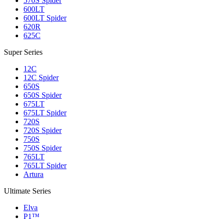
570S Spider
600LT
600LT Spider
620R
625C
Super Series
12C
12C Spider
650S
650S Spider
675LT
675LT Spider
720S
720S Spider
750S
750S Spider
765LT
765LT Spider
Artura
Ultimate Series
Elva
P1™