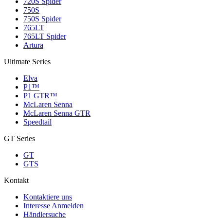
720S Spider
750S
750S Spider
765LT
765LT Spider
Artura
Ultimate Series
Elva
P1™
P1 GTR™
McLaren Senna
McLaren Senna GTR
Speedtail
GT Series
GT
GTS
Kontakt
Kontaktiere uns
Interesse Anmelden
Händlersuche