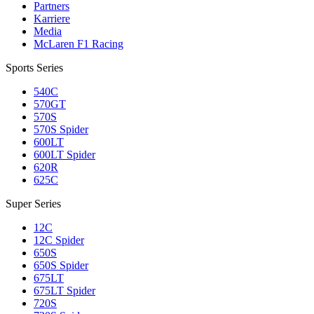
Partners
Karriere
Media
McLaren F1 Racing
Sports Series
540C
570GT
570S
570S Spider
600LT
600LT Spider
620R
625C
Super Series
12C
12C Spider
650S
650S Spider
675LT
675LT Spider
720S