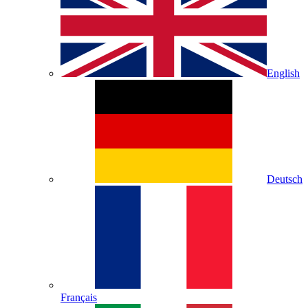
English
Deutsch
Français