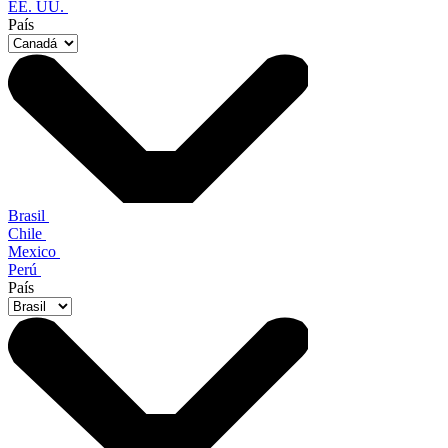
EE. UU.
País
Brasil
Chile
Mexico
Perú
País