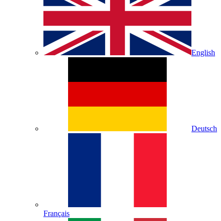
English
Deutsch
Français