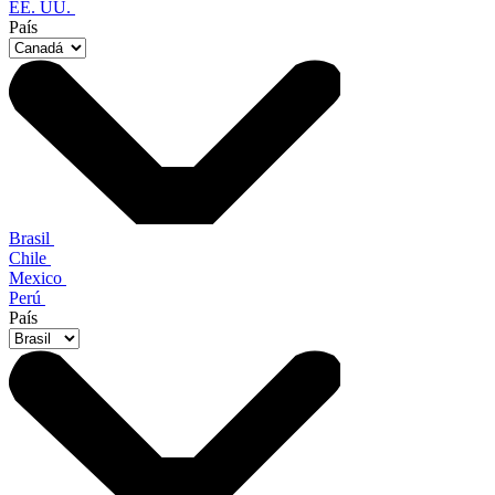
EE. UU.
País
Brasil
Chile
Mexico
Perú
País