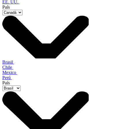
EE. UU.
País
Brasil
Chile
Mexico
Perú
País