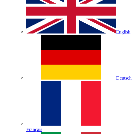
English
Deutsch
Français