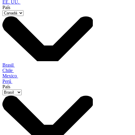
EE. UU.
País
Brasil
Chile
Mexico
Perú
País