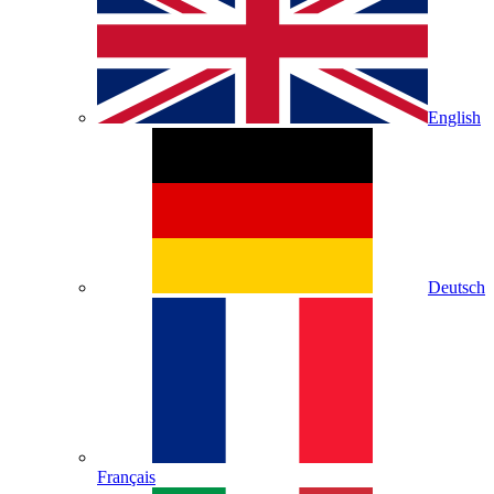
English
Deutsch
Français