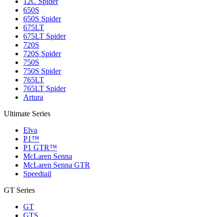
12C Spider
650S
650S Spider
675LT
675LT Spider
720S
720S Spider
750S
750S Spider
765LT
765LT Spider
Artura
Ultimate Series
Elva
P1™
P1 GTR™
McLaren Senna
McLaren Senna GTR
Speedtail
GT Series
GT
GTS