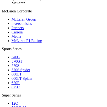
McLaren.
M
c
Laren Corporate
McLaren Group
inversionistas
Partners
Carrera
Media
McLaren F1 Racing
Sports Series
540C
570GT
570S
570S Spider
600LT
600LT Spider
620R
625C
Super Series
12C