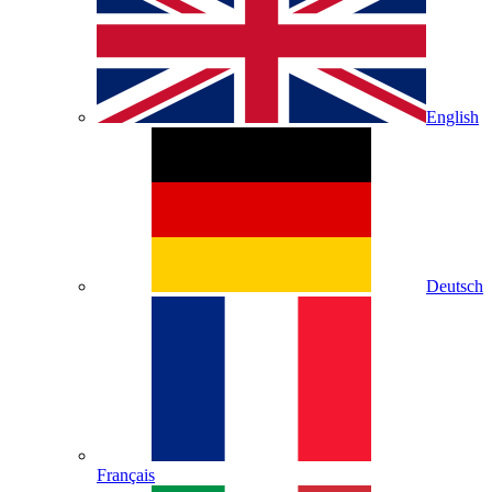
English
Deutsch
Français