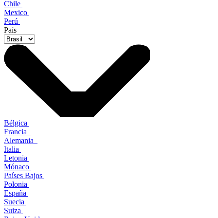
Chile
Mexico
Perú
País
Bélgica
Francia
Alemania
Italia
Letonia
Mónaco
Países Bajos
Polonia
España
Suecia
Suiza