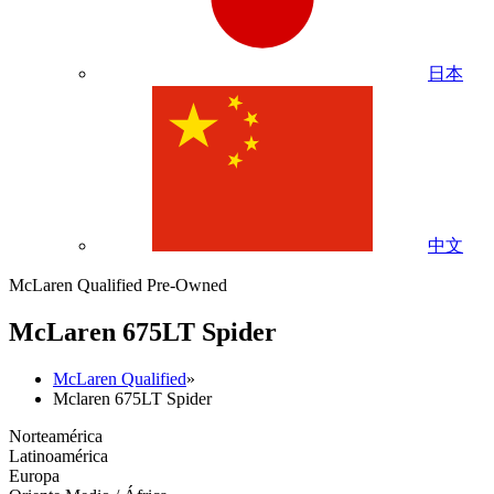
日本
中文
McLaren Qualified Pre-Owned
M
c
Laren 675LT Spider
McLaren Qualified
»
Mclaren 675LT Spider
Norteamérica
Latinoamérica
Europa