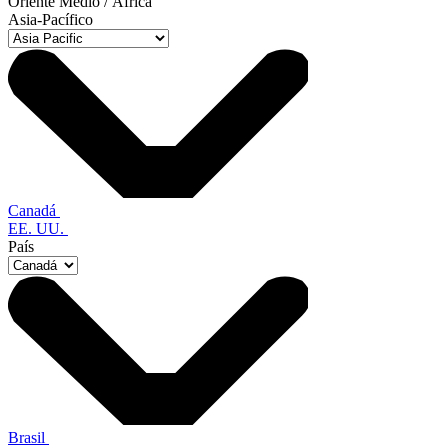
Oriente Medio / África
Asia-Pacífico
Canadá
EE. UU.
País
Brasil