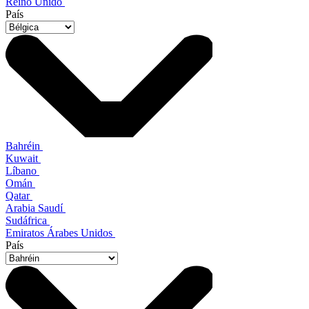
Reino Unido
País
Bahréin
Kuwait
Líbano
Omán
Qatar
Arabia Saudí
Sudáfrica
Emiratos Árabes Unidos
País