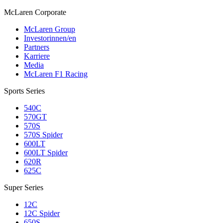
M
c
Laren Corporate
McLaren Group
Investorinnen/en
Partners
Karriere
Media
McLaren F1 Racing
Sports Series
540C
570GT
570S
570S Spider
600LT
600LT Spider
620R
625C
Super Series
12C
12C Spider
650S