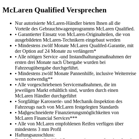
M
c
Laren Qualified Versprechen
Nur autorisierte McLaren-Händler bieten Ihnen all die
Vorteile des Gebrauchtwagenprogramms McLaren Qualified.
• Garantierter Einsatz von McLaren-Originalteilen, die von
ausgebildeten McLaren-Technikern eingebaut werden
• Mindestens zwölf Monate McLaren Qualifed-Garantie, mit
der Option auf 24 Monate zu verlängern*
• Alle nötigen Service -und Instandhaltungsmaßnahmen der
ersten drei Monate nach Übergabe wurden bei
Fahrzeugübergabe durchgeführt.
• Mindestens zwölf Monate Pannenhilfe, inclusive Weiterreise
wenn notwendig**
• Alle vorgeschriebenen Servicemaßnahmen, die im
jeweiligen Markt erhältlich sind, wurden durch einen
McLaren Händler durchgeführt
• Sorgfältige Karosserie- und Mechanik-Inspektion des
Fahrzeugs nach von McLaren festgelegten Standards
• Maβgeschneiderte Finanzierungsmöglichkeiten von
McLaren Financial Services***
• Alle von McLaren empfohlenen Reifen verfügen über
mindestens 3 mm Profil
Haftungsausschluss: