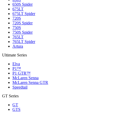
650S Spider
675LT
675LT Spider
720S
720S Spider
750S
750S Spider
765LT
765LT Spider
Artura
Ultimate Series
Elva
P1™
P1 GTR™
McLaren Senna
McLaren Senna GTR
Speedtail
GT Series
GT
GTS