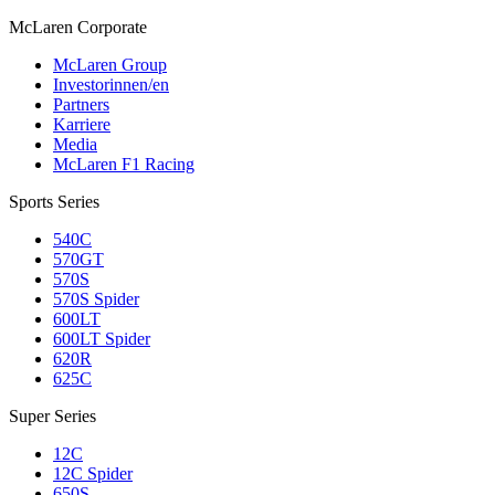
M
c
Laren Corporate
McLaren Group
Investorinnen/en
Partners
Karriere
Media
McLaren F1 Racing
Sports Series
540C
570GT
570S
570S Spider
600LT
600LT Spider
620R
625C
Super Series
12C
12C Spider
650S