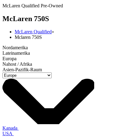
McLaren Qualified Pre-Owned
M
c
Laren 750S
McLaren Qualified
»
Mclaren 750S
Nordamerika
Lateinamerika
Europa
Nahost / Afrika
Asien-Pazifik-Raum
Kanada
USA