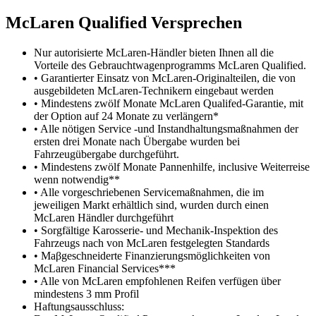
M
c
Laren Qualified Versprechen
Nur autorisierte McLaren-Händler bieten Ihnen all die
Vorteile des Gebrauchtwagenprogramms McLaren Qualified.
• Garantierter Einsatz von McLaren-Originalteilen, die von
ausgebildeten McLaren-Technikern eingebaut werden
• Mindestens zwölf Monate McLaren Qualifed-Garantie, mit
der Option auf 24 Monate zu verlängern*
• Alle nötigen Service -und Instandhaltungsmaßnahmen der
ersten drei Monate nach Übergabe wurden bei
Fahrzeugübergabe durchgeführt.
• Mindestens zwölf Monate Pannenhilfe, inclusive Weiterreise
wenn notwendig**
• Alle vorgeschriebenen Servicemaßnahmen, die im
jeweiligen Markt erhältlich sind, wurden durch einen
McLaren Händler durchgeführt
• Sorgfältige Karosserie- und Mechanik-Inspektion des
Fahrzeugs nach von McLaren festgelegten Standards
• Maβgeschneiderte Finanzierungsmöglichkeiten von
McLaren Financial Services***
• Alle von McLaren empfohlenen Reifen verfügen über
mindestens 3 mm Profil
Haftungsausschluss: