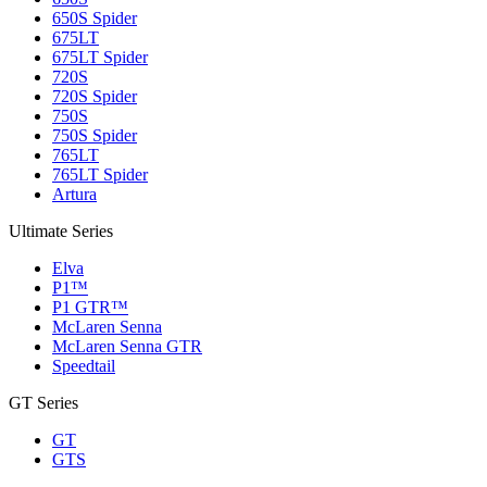
650S Spider
675LT
675LT Spider
720S
720S Spider
750S
750S Spider
765LT
765LT Spider
Artura
Ultimate Series
Elva
P1™
P1 GTR™
McLaren Senna
McLaren Senna GTR
Speedtail
GT Series
GT
GTS