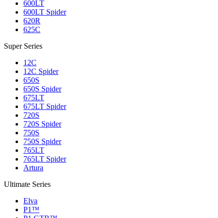
600LT
600LT Spider
620R
625C
Super Series
12C
12C Spider
650S
650S Spider
675LT
675LT Spider
720S
720S Spider
750S
750S Spider
765LT
765LT Spider
Artura
Ultimate Series
Elva
P1™