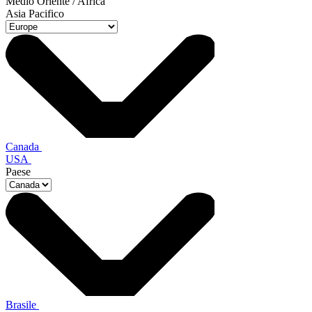
Medio Oriente / Africa
Asia Pacifico
Canada
USA
Paese
Brasile