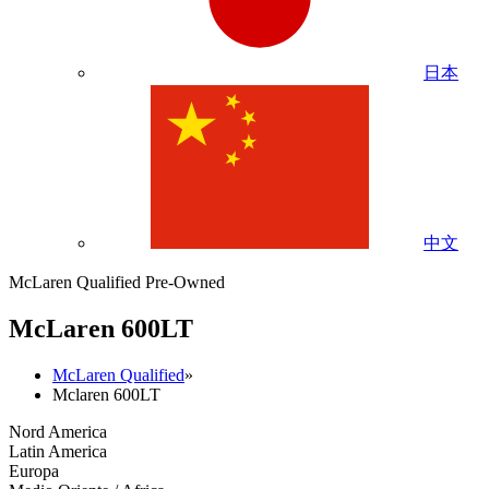
日本
中文
McLaren Qualified Pre-Owned
M
c
Laren 600LT
McLaren Qualified
»
Mclaren 600LT
Nord America
Latin America
Europa