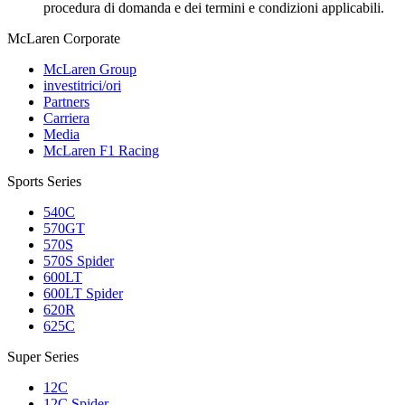
procedura di domanda e dei termini e condizioni applicabili.
M
c
Laren Corporate
McLaren Group
investitrici/ori
Partners
Carriera
Media
McLaren F1 Racing
Sports Series
540C
570GT
570S
570S Spider
600LT
600LT Spider
620R
625C
Super Series
12C
12C Spider