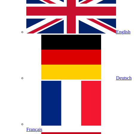
English
Deutsch
Français