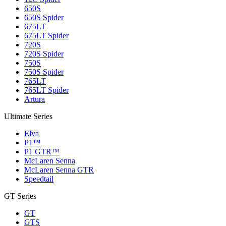
650S
650S Spider
675LT
675LT Spider
720S
720S Spider
750S
750S Spider
765LT
765LT Spider
Artura
Ultimate Series
Elva
P1™
P1 GTR™
McLaren Senna
McLaren Senna GTR
Speedtail
GT Series
GT
GTS