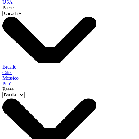
USA
Paese
Brasile
Cile
Messico
Perù
Paese