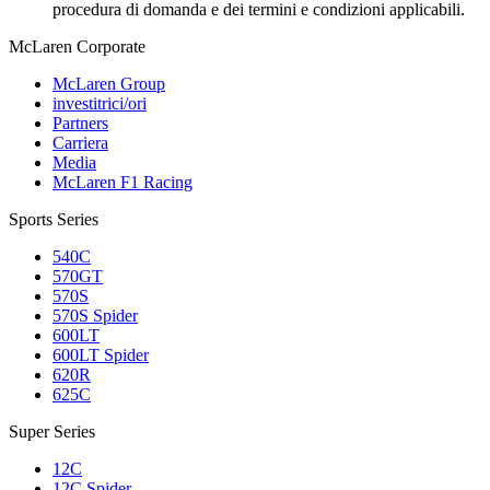
procedura di domanda e dei termini e condizioni applicabili.
M
c
Laren Corporate
McLaren Group
investitrici/ori
Partners
Carriera
Media
McLaren F1 Racing
Sports Series
540C
570GT
570S
570S Spider
600LT
600LT Spider
620R
625C
Super Series
12C
12C Spider