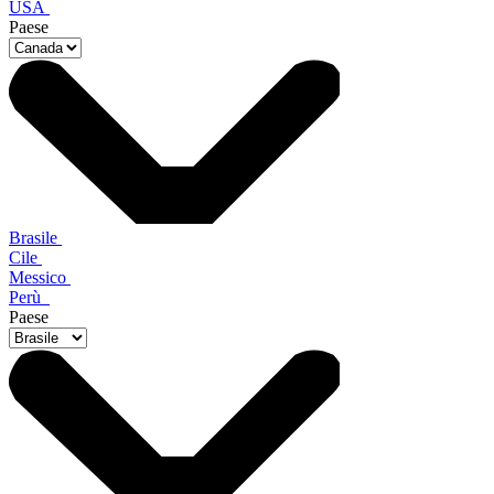
USA
Paese
Brasile
Cile
Messico
Perù
Paese