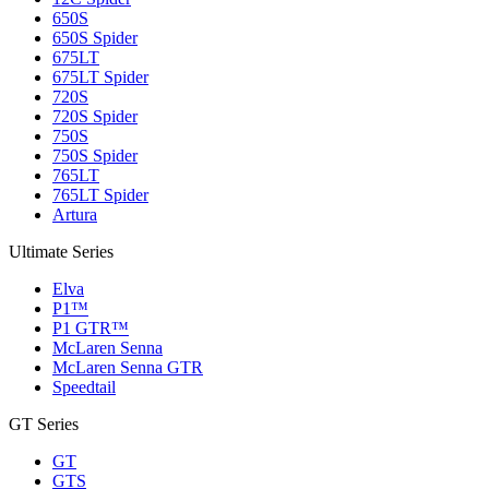
650S
650S Spider
675LT
675LT Spider
720S
720S Spider
750S
750S Spider
765LT
765LT Spider
Artura
Ultimate Series
Elva
P1™
P1 GTR™
McLaren Senna
McLaren Senna GTR
Speedtail
GT Series
GT
GTS