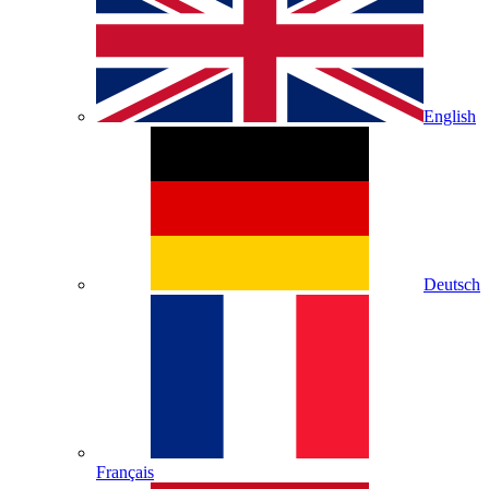
English
Deutsch
Français