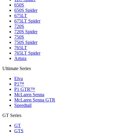
650S
650S Spider
675LT
675LT Spider
720S
720S Spider
750S
750S Spider
765LT
765LT Spider
Artura
Ultimate Series
Elva
P1™
P1 GTR™
McLaren Senna
McLaren Senna GTR
Speedtail
GT Series
GT
GTS