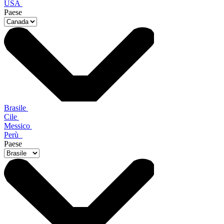
USA
Paese
Brasile
Cile
Messico
Perù
Paese