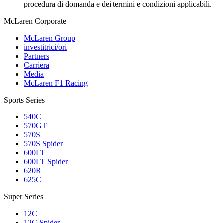
procedura di domanda e dei termini e condizioni applicabili.
M
c
Laren Corporate
McLaren Group
investitrici/ori
Partners
Carriera
Media
McLaren F1 Racing
Sports Series
540C
570GT
570S
570S Spider
600LT
600LT Spider
620R
625C
Super Series
12C
12C Spider