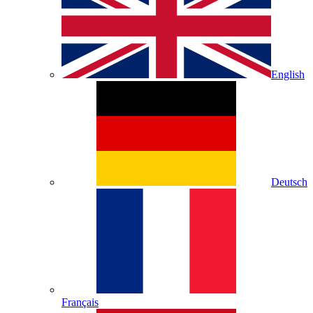
English
Deutsch
Français