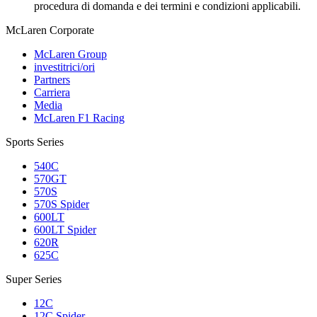
procedura di domanda e dei termini e condizioni applicabili.
M
c
Laren Corporate
McLaren Group
investitrici/ori
Partners
Carriera
Media
McLaren F1 Racing
Sports Series
540C
570GT
570S
570S Spider
600LT
600LT Spider
620R
625C
Super Series
12C
12C Spider