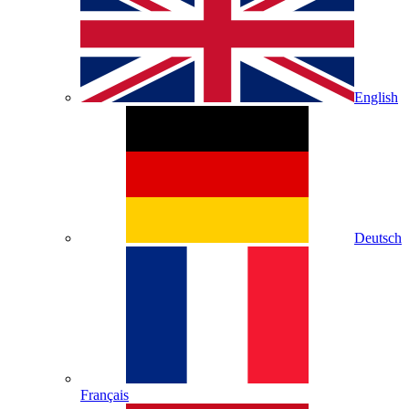
English
Deutsch
Français