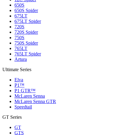
650S
650S Spider
675LT
675LT Spider
720S
720S Spider
750S
750S Spider
765LT
765LT Spider
Artura
Ultimate Series
Elva
P1™
P1 GTR™
McLaren Senna
McLaren Senna GTR
Speedtail
GT Series
GT
GTS