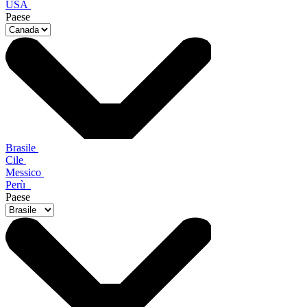
USA
Paese
Brasile
Cile
Messico
Perù
Paese