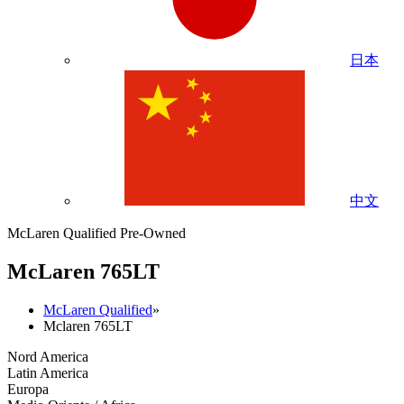
日本
中文
McLaren Qualified Pre-Owned
M
c
Laren 765LT
McLaren Qualified
»
Mclaren 765LT
Nord America
Latin America
Europa