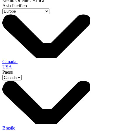
Medio Oriente / Africa
Asia Pacifico
Canada
USA
Paese
Brasile