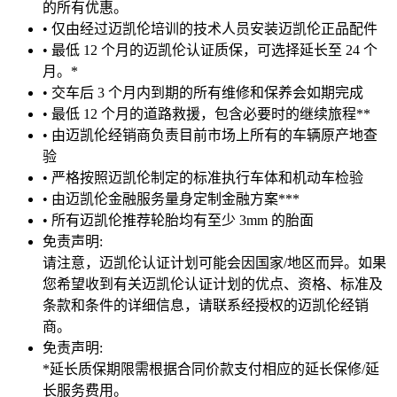
的所有优惠。
• 仅由经过迈凯伦培训的技术人员安装迈凯伦正品配件
• 最低 12 个月的迈凯伦认证质保，可选择延长至 24 个
月。*
• 交车后 3 个月内到期的所有维修和保养会如期完成
• 最低 12 个月的道路救援，包含必要时的继续旅程**
• 由迈凯伦经销商负责目前市场上所有的车辆原产地查
验
• 严格按照迈凯伦制定的标准执行车体和机动车检验
• 由迈凯伦金融服务量身定制金融方案***
• 所有迈凯伦推荐轮胎均有至少 3mm 的胎面
免责声明:
请注意，迈凯伦认证计划可能会因国家/地区而异。如果
您希望收到有关迈凯伦认证计划的优点、资格、标准及
条款和条件的详细信息，请联系经授权的迈凯伦经销
商。
免责声明:
*延长质保期限需根据合同价款支付相应的延长保修/延
长服务费用。