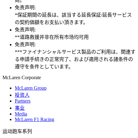
商。
免责声明:
*保証期間の延長は、該当する延長保証/延長サービス
の契約価額をお支払い頂きます。
免责声明:
**道路救援并非在所有市场均可用
免责声明:
***ファイナンシャルサービス製品のご利用は、関連す
る申請手続きの正常完了、および適用される諸条件の
遵守を条件としています。
M
c
Laren Corporate
McLaren Group
投资人
Partners
事业
Media
McLaren F1 Racing
运动跑车系列