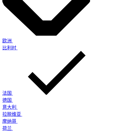
欧洲
比利时
法国
德国
意大利
拉脱维亚
摩纳哥
荷兰