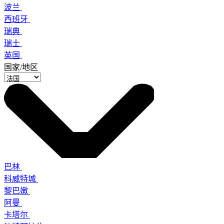
波兰
西班牙
瑞典
瑞士
英国
国家/地区
巴林
科威特城
黎巴嫩
阿曼
卡塔尔