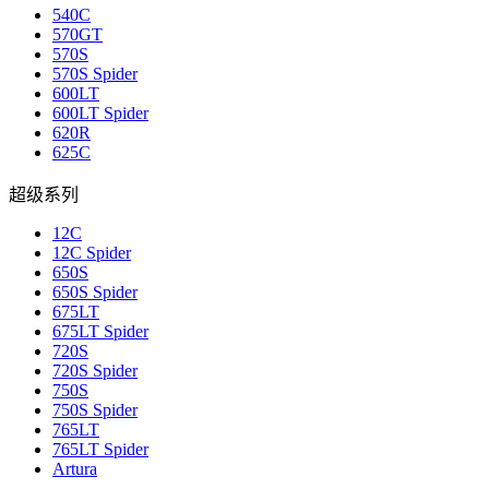
540C
570GT
570S
570S Spider
600LT
600LT Spider
620R
625C
超级系列
12C
12C Spider
650S
650S Spider
675LT
675LT Spider
720S
720S Spider
750S
750S Spider
765LT
765LT Spider
Artura