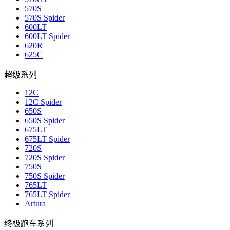
570S
570S Spider
600LT
600LT Spider
620R
625C
超级系列
12C
12C Spider
650S
650S Spider
675LT
675LT Spider
720S
720S Spider
750S
750S Spider
765LT
765LT Spider
Artura
终极跑车系列