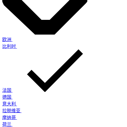
欧洲
比利时
法国
德国
意大利
拉脱维亚
摩纳哥
荷兰