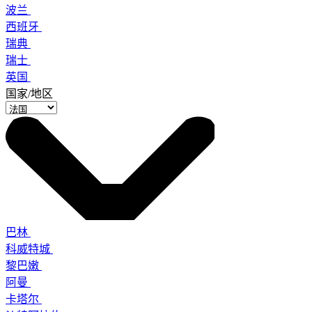
波兰
西班牙
瑞典
瑞士
英国
国家/地区
巴林
科威特城
黎巴嫩
阿曼
卡塔尔