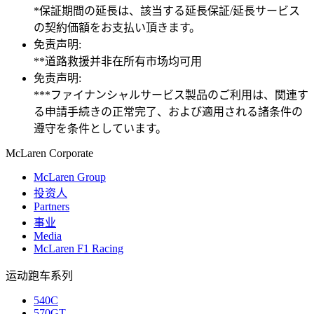
*保証期間の延長は、該当する延長保証/延長サービス
の契約価額をお支払い頂きます。
免责声明:
**道路救援并非在所有市场均可用
免责声明:
***ファイナンシャルサービス製品のご利用は、関連す
る申請手続きの正常完了、および適用される諸条件の
遵守を条件としています。
M
c
Laren Corporate
McLaren Group
投资人
Partners
事业
Media
McLaren F1 Racing
运动跑车系列
540C
570GT