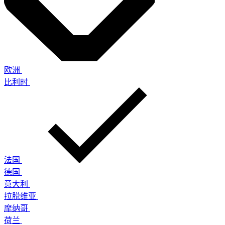
欧洲
比利时
法国
德国
意大利
拉脱维亚
摩纳哥
荷兰