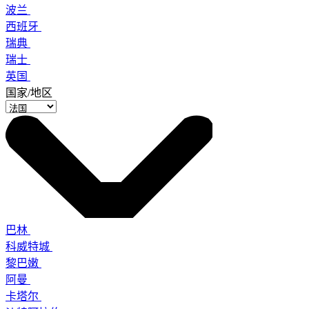
波兰
西班牙
瑞典
瑞士
英国
国家/地区
巴林
科威特城
黎巴嫩
阿曼
卡塔尔