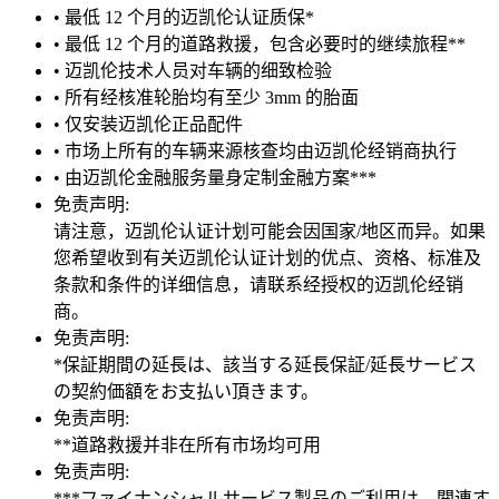
• 最低 12 个月的迈凯伦认证质保*
• 最低 12 个月的道路救援，包含必要时的继续旅程**
• 迈凯伦技术人员对车辆的细致检验
• 所有经核准轮胎均有至少 3mm 的胎面
• 仅安装迈凯伦正品配件
• 市场上所有的车辆来源核查均由迈凯伦经销商执行
• 由迈凯伦金融服务量身定制金融方案***
免责声明:
请注意，迈凯伦认证计划可能会因国家/地区而异。如果
您希望收到有关迈凯伦认证计划的优点、资格、标准及
条款和条件的详细信息，请联系经授权的迈凯伦经销
商。
免责声明:
*保証期間の延長は、該当する延長保証/延長サービス
の契約価額をお支払い頂きます。
免责声明:
**道路救援并非在所有市场均可用
免责声明:
***ファイナンシャルサービス製品のご利用は、関連す