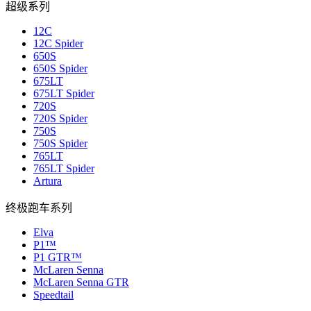
超级系列
12C
12C Spider
650S
650S Spider
675LT
675LT Spider
720S
720S Spider
750S
750S Spider
765LT
765LT Spider
Artura
终极跑车系列
Elva
P1™
P1 GTR™
McLaren Senna
McLaren Senna GTR
Speedtail