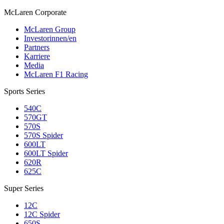
M
c
Laren Corporate
McLaren Group
Investorinnen/en
Partners
Karriere
Media
McLaren F1 Racing
Sports Series
540C
570GT
570S
570S Spider
600LT
600LT Spider
620R
625C
Super Series
12C
12C Spider
650S