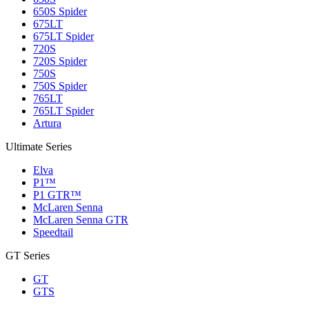
650S Spider
675LT
675LT Spider
720S
720S Spider
750S
750S Spider
765LT
765LT Spider
Artura
Ultimate Series
Elva
P1™
P1 GTR™
McLaren Senna
McLaren Senna GTR
Speedtail
GT Series
GT
GTS