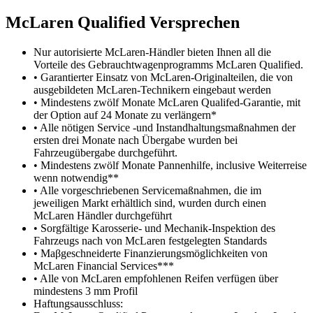
M
c
Laren Qualified Versprechen
Nur autorisierte McLaren-Händler bieten Ihnen all die
Vorteile des Gebrauchtwagenprogramms McLaren Qualified.
• Garantierter Einsatz von McLaren-Originalteilen, die von
ausgebildeten McLaren-Technikern eingebaut werden
• Mindestens zwölf Monate McLaren Qualifed-Garantie, mit
der Option auf 24 Monate zu verlängern*
• Alle nötigen Service -und Instandhaltungsmaßnahmen der
ersten drei Monate nach Übergabe wurden bei
Fahrzeugübergabe durchgeführt.
• Mindestens zwölf Monate Pannenhilfe, inclusive Weiterreise
wenn notwendig**
• Alle vorgeschriebenen Servicemaßnahmen, die im
jeweiligen Markt erhältlich sind, wurden durch einen
McLaren Händler durchgeführt
• Sorgfältige Karosserie- und Mechanik-Inspektion des
Fahrzeugs nach von McLaren festgelegten Standards
• Maβgeschneiderte Finanzierungsmöglichkeiten von
McLaren Financial Services***
• Alle von McLaren empfohlenen Reifen verfügen über
mindestens 3 mm Profil
Haftungsausschluss: